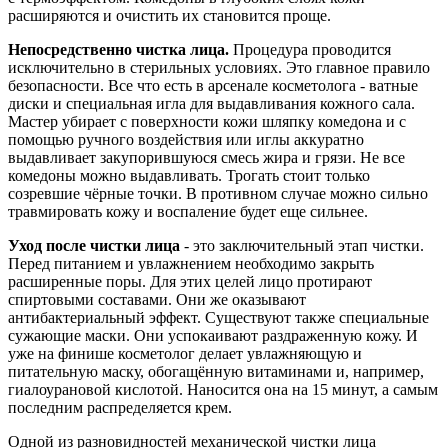
расширяются и очистить их становится проще.
Непосредственно чистка лица.
Процедура проводится
исключительно в стерильных условиях. Это главное правило
безопасности. Все что есть в арсенале косметолога - ватные
диски и специальная игла для выдавливания кожного сала.
Мастер убирает с поверхности кожи шляпку комедона и с
помощью ручного воздействия или иглы аккуратно
выдавливает закупорившуюся смесь жира и грязи. Не все
комедоны можно выдавливать. Трогать стоит только
созревшие чёрные точки. В противном случае можно сильно
травмировать кожу и воспаление будет еще сильнее.
Уход после чистки лица
- это заключительный этап чистки.
Перед питанием и увлажнением необходимо закрыть
расширенные поры. Для этих целей лицо протирают
спиртовыми составами. Они же оказывают
антибактериальный эффект. Существуют также специальные
сужающие маски. Они успокаивают раздраженную кожу. И
уже на финише косметолог делает увлажняющую и
питательную маску, обогащённую витаминами и, например,
гиалоурановой кислотой. Наносится она на 15 минут, а самым
последним распределяется крем.
Одной из разновидностей механической чистки лица