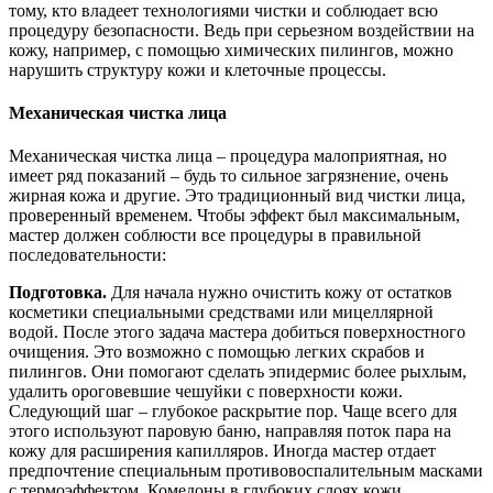
тому, кто владеет технологиями чистки и соблюдает всю
процедуру безопасности. Ведь при серьезном воздействии на
кожу, например, с помощью химических пилингов, можно
нарушить структуру кожи и клеточные процессы.
Механическая чистка лица
Механическая чистка лица – процедура малоприятная, но
имеет ряд показаний – будь то сильное загрязнение, очень
жирная кожа и другие. Это традиционный вид чистки лица,
проверенный временем. Чтобы эффект был максимальным,
мастер должен соблюсти все процедуры в правильной
последовательности:
Подготовка.
Для начала нужно очистить кожу от остатков
косметики специальными средствами или мицеллярной
водой. После этого задача мастера добиться поверхностного
очищения. Это возможно с помощью легких скрабов и
пилингов. Они помогают сделать эпидермис более рыхлым,
удалить ороговевшие чешуйки с поверхности кожи.
Следующий шаг – глубокое раскрытие пор. Чаще всего для
этого используют паровую баню, направляя поток пара на
кожу для расширения капилляров. Иногда мастер отдает
предпочтение специальным противовоспалительным масками
с термоэффектом. Комедоны в глубоких слоях кожи