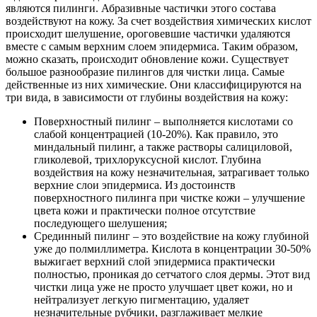
являются пилинги. Абразивные частички этого состава
воздействуют на кожу. За счет воздействия химических кислот
происходит шелушение, ороговевшие частички удаляются
вместе с самым верхним слоем эпидермиса. Таким образом,
можно сказать, происходит обновление кожи. Существует
большое разнообразие пилингов для чистки лица. Самые
действенные из них химические. Они классифицируются на
три вида, в зависимости от глубины воздействия на кожу:
Поверхностный пилинг – выполняется кислотами со
слабой концентрацией (10-20%). Как правило, это
миндальный пилинг, а также растворы салициловой,
гликолевой, трихлоруксусной кислот. Глубина
воздействия на кожу незначительная, затрагивает только
верхние слои эпидермиса. Из достоинств
поверхностного пилинга при чистке кожи – улучшение
цвета кожи и практически полное отсутствие
последующего шелушения;
Срединный пилинг – это воздействие на кожу глубиной
уже до полмиллиметра. Кислота в концентрации 30-50%
выжигает верхний слой эпидермиса практически
полностью, проникая до сетчатого слоя дермы. Этот вид
чистки лица уже не просто улучшает цвет кожи, но и
нейтрализует легкую пигментацию, удаляет
незначительные рубчики, разглаживает мелкие