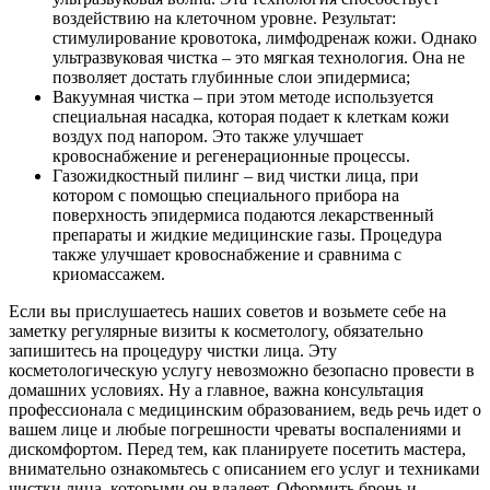
воздействию на клеточном уровне. Результат:
стимулирование кровотока, лимфодренаж кожи. Однако
ультразвуковая чистка – это мягкая технология. Она не
позволяет достать глубинные слои эпидермиса;
Вакуумная чистка – при этом методе используется
специальная насадка, которая подает к клеткам кожи
воздух под напором. Это также улучшает
кровоснабжение и регенерационные процессы.
Газожидкостный пилинг – вид чистки лица, при
котором с помощью специального прибора на
поверхность эпидермиса подаются лекарственный
препараты и жидкие медицинские газы. Процедура
также улучшает кровоснабжение и сравнима с
криомассажем.
Если вы прислушаетесь наших советов и возьмете себе на
заметку регулярные визиты к косметологу, обязательно
запишитесь на процедуру чистки лица. Эту
косметологическую услугу невозможно безопасно провести в
домашних условиях. Ну а главное, важна консультация
профессионала с медицинским образованием, ведь речь идет о
вашем лице и любые погрешности чреваты воспалениями и
дискомфортом. Перед тем, как планируете посетить мастера,
внимательно ознакомьтесь с описанием его услуг и техниками
чистки лица, которыми он владеет. Оформить бронь и