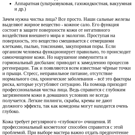
Аппаратная (ультразвуковая, газожидкостная, вакуумная
и др.)
Зачем нужна чистка лица? Все просто. Наши сальные железы
выделяют жирное вещество - кожное сало. Его функция
состоит в защите поверхности кожи от негативного
воздействия внешнего мира и экологии. Проступая на
поверхность, это вещество смешивается с отмершими
клетками, пылью, токсинами, закупоривая поры. Если
организм человека функционирует правильно, то происходит
самоочищение кожи. Но нарушение иммунитета и
гормональный дисбаланс приводит к замедлению процессов
регенерации. Так и появляются всем известные чёрные точки
и прыщи. Стресс, неправильное питание, отсутствие
нормального сна, хронические заболевания – всё это факторы
риска, которые усугубляют ситуацию. На помощь приходит
профессиональная чистка лица. Ведь справится с глубоким
загрязнением кожи в домашних условиях не всегда
получается. Легкие пилинги, скрабы, кремы не дают
должного эффекта, так как комедоны могут находится очень
глубоко.
Кожа требует регулярного «глубокого» очищения. И
профессиональный косметолог способен справится с этой
проблемой. При выборе мастера важно отдать предпочтение