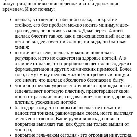
индустрии, не привыкшие переплачивать и дорожащие
временем. И вот почему:
шеллак, в отличие от обычного лака, - покрытие
стойкое, его без проблем можно носить минимум две-
три недели, не опасаясь сколов. Даже через 14 дней
шеллак блестит так же, как и свеженанесенный лак: на
него не воздействует ни солнце, ни вода, ни бытовая
химия;
в отличие от геля, шеллак можно использовать
регулярно, и это не скажется на здоровье ногтей. А в
отличие от лаков, это природное вещество не содержит
формальдегидов и других химических примесей. Более
того, саму смолу шеллак можно употреблять в пищу, а
это значит, что шеллак абсолютно безопасен в быту;
маникюр шеллак укрепляет хрупкие от природы ногти,
запечатывает ногтевую пластину, предотвращает свои
ногти от расслаивания, создавая впечатление здоровых,
плотных, ухоженных ногтей;
благодаря тому, что покрытие шеллак не стекает и
наносится тонким, равномерным слоем, ногти выглядят
очень естественно. Ваши ручки вплоть до нового
покрытия выглядят так, как будто вы только вышли от
мастера;
покрытие гель-лаком сегодня - это огромная индустрия,