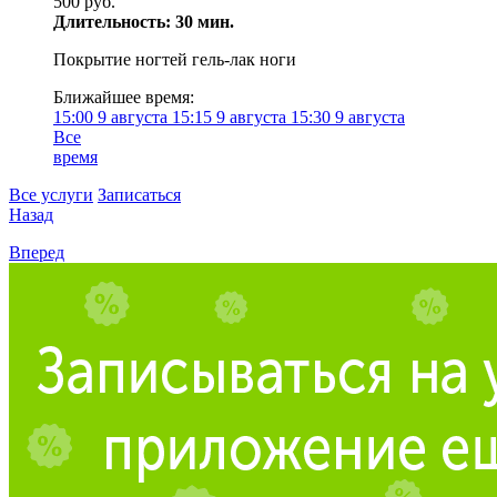
500 руб.
Длительность: 30 мин.
Покрытие ногтей гель-лак ноги
Ближайшее время:
15:00
9 августа
15:15
9 августа
15:30
9 августа
Все
время
Все услуги
Записаться
Назад
Вперед