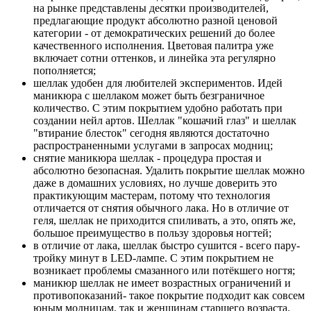
на рынке представлены десятки производителей,
предлагающие продукт абсолютно разной ценовой
категории - от демократических решений до более
качественного исполнения. Цветовая палитра уже
включает сотни оттенков, и линейка эта регулярно
пополняется;
шеллак удобен для любителей экспериментов. Идей
маникюра с шеллаком может быть безграничное
количество. С этим покрытием удобно работать при
создании нейл артов. Шеллак "кошачий глаз" и шеллак
"втирание блесток" сегодня являются достаточно
распространенными услугами в запросах модниц;
снятие маникюра шеллак - процедура простая и
абсолютно безопасная. Удалить покрытие шеллак можно
даже в домашних условиях, но лучше доверить это
практикующим мастерам, потому что технология
отличается от снятия обычного лака. Но в отличие от
геля, шеллак не приходится спиливать, а это, опять же,
большое преимущество в пользу здоровья ногтей;
в отличие от лака, шеллак быстро сушится - всего пару-
тройку минут в LED-лампе. С этим покрытием не
возникает проблемы смазанного или потёкшего ногтя;
маникюр шеллак не имеет возрастных ограничений и
противопоказаний- такое покрытие подходит как совсем
юным модницам, так и женщинам старшего возраста.